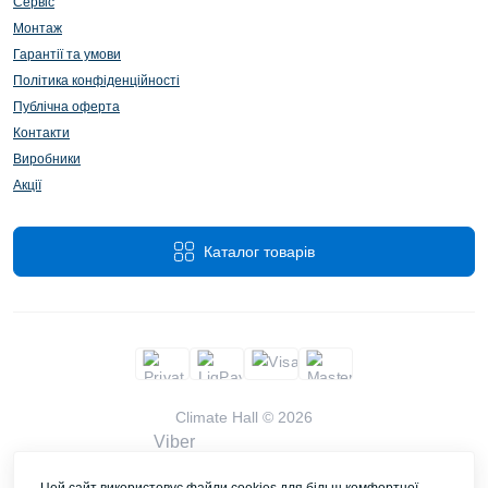
Сервіс
TOSHIBA, Trotec, Xiaomi і Samsung. Ціна очищувача
Монтаж
повітря стартує від 2499 грн., А доставка можлива по всій
Україні. Всі представлені моделі мають офіційно гарантію
Гарантії та умови
від виробника і мають сертифікацію в Україні.
Політика конфіденційності
Публічна оферта
Є питання? Телефонуйте, з радістю відповімо,
Контакти
проконсультуємо і допоможемо підібрати підходящу
Виробники
модуль очищувача, яка оптимально підійде під Ваші
Акції
задачі.
Каталог товарів
Climate Hall © 2026
Viber
WhatsApp