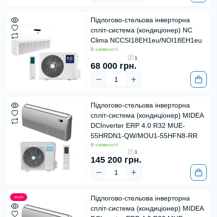
Підлогово-стельова інверторна
спліт-система (кондиціонер) NC
Clima NCCSI18EH1eu/NOI18EH1eu
В наявності
1
68 000 грн.
Підлогово-стельова інверторна
спліт-система (кондиціонер) MIDEA
DCInverter ERP 4.0 R32 MUE-
55HRDN1-QW/MOU1-55HFN8-RR
В наявності
1
145 200 грн.
Підлогово-стельова інверторна
акція
спліт-система (кондиціонер) MIDEA