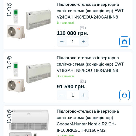
Підлогово-стельова інверторна
спліт-система (кондиціонер) EWT
V24GAHI-N8/EOU-240GAHI-N8
В наявності
1
110 080 грн.
Підлогово-стельова інверторна
спліт-система (кондиціонер) EWT
V18GAHI-N8/EOU-180GAHI-N8
В наявності
1
91 590 грн.
Підлогово-стельова інверторна
спліт-система (кондиціонер)
Cooper&Hunter Nordic R2 CH-
IF160RK2/CH-IU160RM2
В наявності