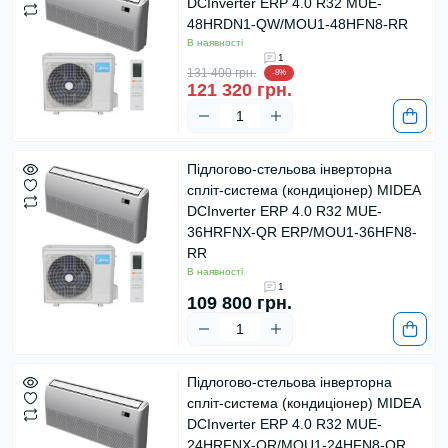
DCInverter ERP 4.0 R32 MUE-
48HRDN1-QW/MOU1-48HFN8-RR
В наявності
1
131 400 грн.
-8%
121 320 грн.
Підлогово-стельова інверторна
спліт-система (кондиціонер) MIDEA
DCInverter ERP 4.0 R32 MUE-
36HRFNX-QR ERP/MOU1-36HFN8-
RR
В наявності
1
109 800 грн.
Підлогово-стельова інверторна
спліт-система (кондиціонер) MIDEA
DCInverter ERP 4.0 R32 MUE-
24HRFNX-QR/MOU1-24HFN8-QR