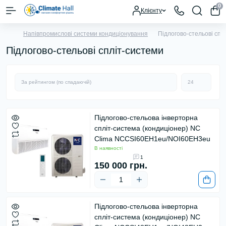
0
Клієнту
Напівпромислові системи кондиціонування
Підлогово-стельові спл
Підлогово-стельові спліт-системи
Підлогово-стельова інверторна
спліт-система (кондиціонер) NC
Clima NCCSI60EH1eu/NOI60EH3eu
В наявності
1
150 000 грн.
Підлогово-стельова інверторна
спліт-система (кондиціонер) NC